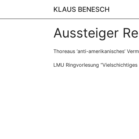
Skip
KLAUS BENESCH
to
content
Aussteiger Re
Thoreaus ‘anti-amerikanisches’ Verm
LMU Ringvorlesung “Vielschichtiges